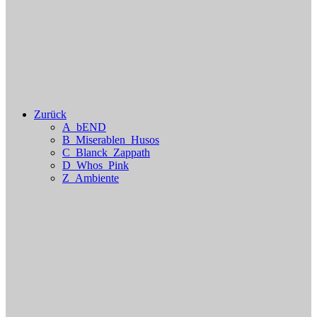
Zurück
A_bEND
B_Miserablen_Husos
C_Blanck_Zappath
D_Whos_Pink
Z_Ambiente