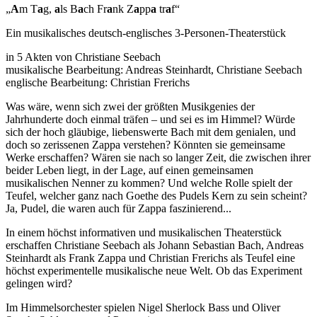
„
A
m T
a
g,
a
ls B
a
ch Fr
a
nk Z
a
pp
a
tr
a
f“
Ein musikalisches deutsch-englisches 3-Personen-Theaterstück
in 5 Akten von Christiane Seebach
musikalische Bearbeitung: Andreas Steinhardt, Christiane Seebach
englische Bearbeitung: Christian Frerichs
Was wäre, wenn sich zwei der größten Musikgenies der
Jahrhunderte doch einmal träfen – und sei es im Himmel? Würde
sich der hoch gläubige, liebenswerte Bach mit dem genialen, und
doch so zerissenen Zappa verstehen? Könnten sie gemeinsame
Werke erschaffen? Wären sie nach so langer Zeit, die zwischen ihrer
beider Leben liegt, in der Lage, auf einen gemeinsamen
musikalischen Nenner zu kommen? Und welche Rolle spielt der
Teufel, welcher ganz nach Goethe des Pudels Kern zu sein scheint?
Ja, Pudel, die waren auch für Zappa faszinierend...
In einem höchst informativen und musikalischen Theaterstück
erschaffen Christiane Seebach als Johann Sebastian Bach, Andreas
Steinhardt als Frank Zappa und Christian Frerichs als Teufel eine
höchst experimentelle musikalische neue Welt. Ob das Experiment
gelingen wird?
Im Himmelsorchester spielen Nigel Sherlock Bass und Oliver