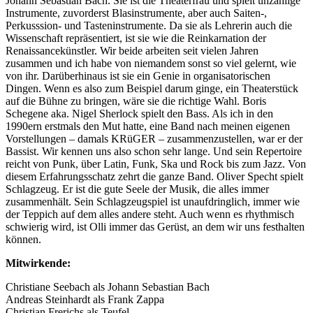
Johann Sebastian Bach. Sie ist die Theaterfrau und spielt unzählige
Instrumente, zuvorderst Blasinstrumente, aber auch Saiten-,
Perkusssion- und Tasteninstrumente. Da sie als Lehrerin auch die
Wissenschaft repräsentiert, ist sie wie die Reinkarnation der
Renaissancekünstler. Wir beide arbeiten seit vielen Jahren
zusammen und ich habe von niemandem sonst so viel gelernt, wie
von ihr. Darüberhinaus ist sie ein Genie in organisatorischen
Dingen. Wenn es also zum Beispiel darum ginge, ein Theaterstück
auf die Bühne zu bringen, wäre sie die richtige Wahl. Boris
Schegene aka. Nigel Sherlock spielt den Bass. Als ich in den
1990ern erstmals den Mut hatte, eine Band nach meinen eigenen
Vorstellungen – damals KRüGER – zusammenzustellen, war er der
Bassist. Wir kennen uns also schon sehr lange. Und sein Repertoire
reicht von Punk, über Latin, Funk, Ska und Rock bis zum Jazz. Von
diesem Erfahrungsschatz zehrt die ganze Band. Oliver Specht spielt
Schlagzeug. Er ist die gute Seele der Musik, die alles immer
zusammenhält. Sein Schlagzeugspiel ist unaufdringlich, immer wie
der Teppich auf dem alles andere steht. Auch wenn es rhythmisch
schwierig wird, ist Olli immer das Gerüst, an dem wir uns festhalten
können.
Mitwirkende:
Christiane Seebach als Johann Sebastian Bach
Andreas Steinhardt als Frank Zappa
Christian Frerichs als Teufel