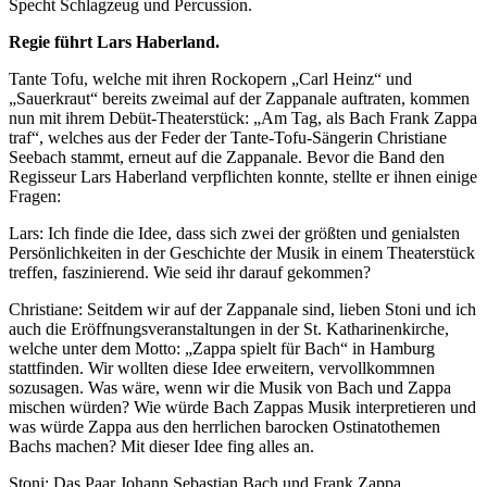
Specht Schlagzeug und Percussion.
Regie führt Lars Haberland.
Tante Tofu, welche mit ihren Rockopern „Carl Heinz“ und
„Sauerkraut“ bereits zweimal auf der Zappanale auftraten, kommen
nun mit ihrem Debüt-Theaterstück: „Am Tag, als Bach Frank Zappa
traf“, welches aus der Feder der Tante-Tofu-Sängerin Christiane
Seebach stammt, erneut auf die Zappanale. Bevor die Band den
Regisseur Lars Haberland verpflichten konnte, stellte er ihnen einige
Fragen:
Lars: Ich finde die Idee, dass sich zwei der größten und genialsten
Persönlichkeiten in der Geschichte der Musik in einem Theaterstück
treffen, faszinierend. Wie seid ihr darauf gekommen?
Christiane: Seitdem wir auf der Zappanale sind, lieben Stoni und ich
auch die Eröffnungsveranstaltungen in der St. Katharinenkirche,
welche unter dem Motto: „Zappa spielt für Bach“ in Hamburg
stattfinden. Wir wollten diese Idee erweitern, vervollkommnen
sozusagen. Was wäre, wenn wir die Musik von Bach und Zappa
mischen würden? Wie würde Bach Zappas Musik interpretieren und
was würde Zappa aus den herrlichen barocken Ostinatothemen
Bachs machen? Mit dieser Idee fing alles an.
Stoni: Das Paar Johann Sebastian Bach und Frank Zappa