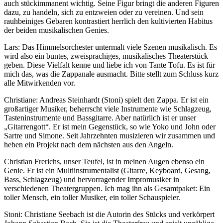
auch stückimmanent wichtig. Seine Figur bringt die anderen Figuren
dazu, zu handeln, sich zu entzweien oder zu vereinen. Und sein
rauhbeiniges Gebaren kontrastiert herrlich den kultivierten Habitus
der beiden musikalischen Genies.
Lars: Das Himmelsorchester untermalt viele Szenen musikalisch. Es
wird also ein buntes, zweisprachiges, musikalisches Theaterstück
geben. Diese Vielfalt kenne und liebe ich von Tante Tofu. Es ist für
mich das, was die Zappanale ausmacht. Bitte stellt zum Schluss kurz
alle Mitwirkenden vor.
Christiane: Andreas Steinhardt (Stoni) spielt den Zappa. Er ist ein
großartiger Musiker, beherrscht viele Instrumente wie Schlagzeug,
Tasteninstrumente und Bassgitarre. Aber natürlich ist er unser
„Gitarrengott“. Er ist mein Gegenstück, so wie Yoko und John oder
Sartre und Simone. Seit Jahrzehnten musizieren wir zusammen und
heben ein Projekt nach dem nächsten aus den Angeln.
Christian Frerichs, unser Teufel, ist in meinen Augen ebenso ein
Genie. Er ist ein Multiinstrumentalist (Gitarre, Keyboard, Gesang,
Bass, Schlagzeug) und hervorragender Impromusiker in
verschiedenen Theatergruppen. Ich mag ihn als Gesamtpaket: Ein
toller Mensch, ein toller Musiker, ein toller Schauspieler.
Stoni: Christiane Seebach ist die Autorin des Stücks und verkörpert