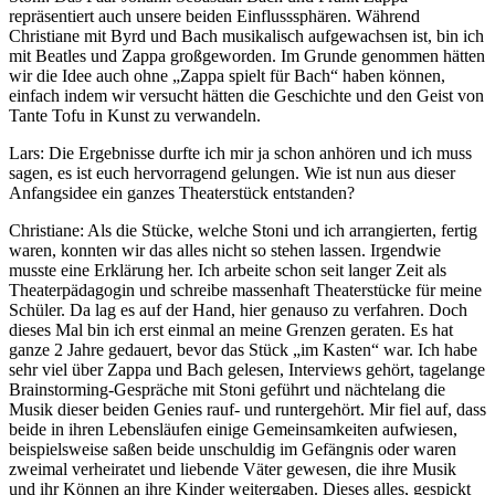
repräsentiert auch unsere beiden Einflusssphären. Während
Christiane mit Byrd und Bach musikalisch aufgewachsen ist, bin ich
mit Beatles und Zappa großgeworden. Im Grunde genommen hätten
wir die Idee auch ohne „Zappa spielt für Bach“ haben können,
einfach indem wir versucht hätten die Geschichte und den Geist von
Tante Tofu in Kunst zu verwandeln.
Lars: Die Ergebnisse durfte ich mir ja schon anhören und ich muss
sagen, es ist euch hervorragend gelungen. Wie ist nun aus dieser
Anfangsidee ein ganzes Theaterstück entstanden?
Christiane: Als die Stücke, welche Stoni und ich arrangierten, fertig
waren, konnten wir das alles nicht so stehen lassen. Irgendwie
musste eine Erklärung her. Ich arbeite schon seit langer Zeit als
Theaterpädagogin und schreibe massenhaft Theaterstücke für meine
Schüler. Da lag es auf der Hand, hier genauso zu verfahren. Doch
dieses Mal bin ich erst einmal an meine Grenzen geraten. Es hat
ganze 2 Jahre gedauert, bevor das Stück „im Kasten“ war. Ich habe
sehr viel über Zappa und Bach gelesen, Interviews gehört, tagelange
Brainstorming-Gespräche mit Stoni geführt und nächtelang die
Musik dieser beiden Genies rauf- und runtergehört. Mir fiel auf, dass
beide in ihren Lebensläufen einige Gemeinsamkeiten aufwiesen,
beispielsweise saßen beide unschuldig im Gefängnis oder waren
zweimal verheiratet und liebende Väter gewesen, die ihre Musik
und ihr Können an ihre Kinder weitergaben. Dieses alles, gespickt