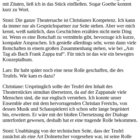
mit Zitaten, ließ ich in das Stück einfließen. Sogar Goethe kommt
kurz zu Wort.
Stoni: Die ganze Theatersache ist Christianes Kompetenz. Ich kann
da immer nur als Gesprächspartner zur Seite stehen. Aber wer mich
kennt, weiß natürlich, dass Geschichten erzählen nicht mein Ding
ist. Wenn es eine Botschaft zu vermitteln gibt, bevorzuge ich kurze,
kompakte Ansprachen. Ich genieße allerdings sehr, wenn dann viele
Botschaften in einem großen Zusammenhang stehen, wie bei „Am
Tag als Bach Frank Zappa traf“. Für mich ist das wie ein bewegtes
Konzeptalbum.
Lars: Ihr habt später noch eine neue Rolle geschaffen, die des
Teufels. Wie kam es dazu?
Christiane: Ursprünglich sollte der Teufel den Inhalt des
Theaterstückes simultan übersetzen, da auf der Zappanale viele
Menschen sind, die nur englisch verstehen. Ich konnte unser
Ensemble aber mit dem hervorragenden Christian Frerichs, von
dessen Musik und Schauspielerei ich schon sehr lange begeistert
bin, erweitern. Er wäre mit der bloßen Übersetzung der Dialoge
unterfordert gewesen, deshalb hat er eine tragende Rolle bekommen.
Stoni: Unabhängig von der technischen Seite, dass der Teufel
zunächst als eine Art Dolmetscher vorgesehen war, ist seine Rolle