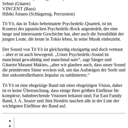
Sebun (Gitarre)
VINCENT (Bass)
Hibiki Amano (Schlagzeug, Percussion)
Tō Yō, das in Tokio beheimatete Psychedelic-Quartett, ist im
Kontext des japanischen Psychedelic-Rock angesiedelt, der eine
lange und interessante Geschichte hat, aber auch die Sensibilität der
jungen Leute, die heute in Tokio leben, in seine Musik einbezieht.
Der Sound von Tō Yō ist gleichzeitig einzigartig und doch vertraut
– aber er ist auch bewegend. „Unser Psychedelic-Sound ist
manchmal gewalttätig und manchmal naiv“, sagt Sänger und
Gitarrist Masami Makino, „aber wir glauben auch, dass unser Sound
die primitivsten Sinne wecken soll, um das Aufsteigen der Seele und
ihre unkontrollierbaren Impulse zu sublimieren.“
Tō Yō ist eine ehrgeizige Band mit einer ehrgeizigen Vision, daher
ist es keine Überraschung, dass einige ihrer größten Einflüsse für
komplexe, bahnbrechende Visionen bekannt sind; Far East Family
Band, J. A. Seazer und Jimi Hendrix tauchen alle in der Liste der
wichtigsten Einflüsse der Band auf.