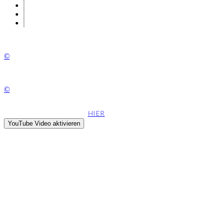
©
©
Diese Webseite verwendet YouTube Videos. Um hier das Video zu 
Informationen finden sie
HIER