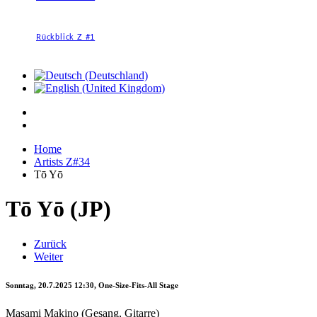
Rückblick Z #1
Home
Artists Z#34
Tō Yō
Tō Yō (JP)
Zurück
Weiter
Sonntag, 20.7.2025 12:30, One-Size-Fits-All Stage
Masami Makino (Gesang, Gitarre)