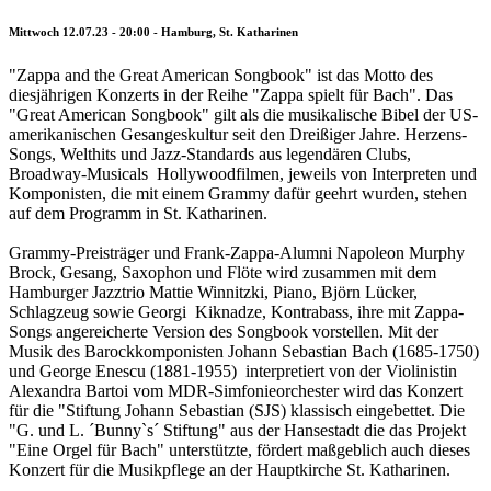
Mittwoch 12.07.23 - 20:00 - Hamburg, St. Katharinen
"Zappa and the Great American Songbook" ist das Motto des
diesjährigen Konzerts in der Reihe "Zappa spielt für Bach". Das
"Great American Songbook" gilt als die musikalische Bibel der US-
amerikanischen Gesangeskultur seit den Dreißiger Jahre. Herzens-
Songs, Welthits und Jazz-Standards aus legendären Clubs,
Broadway-Musicals Hollywoodfilmen, jeweils von Interpreten und
Komponisten, die mit einem Grammy dafür geehrt wurden, stehen
auf dem Programm in St. Katharinen.
Grammy-Preisträger und Frank-Zappa-Alumni Napoleon Murphy
Brock, Gesang, Saxophon und Flöte wird zusammen mit dem
Hamburger Jazztrio Mattie Winnitzki, Piano, Björn Lücker,
Schlagzeug sowie Georgi Kiknadze, Kontrabass, ihre mit Zappa-
Songs angereicherte Version des Songbook vorstellen. Mit der
Musik des Barockkomponisten Johann Sebastian Bach (1685-1750)
und George Enescu (1881-1955) interpretiert von der Violinistin
Alexandra Bartoi vom MDR-Simfonieorchester wird das Konzert
für die "Stiftung Johann Sebastian (SJS) klassisch eingebettet. Die
"G. und L. ´Bunny`s´ Stiftung" aus der Hansestadt die das Projekt
"Eine Orgel für Bach" unterstützte, fördert maßgeblich auch dieses
Konzert für die Musikpflege an der Hauptkirche St. Katharinen.